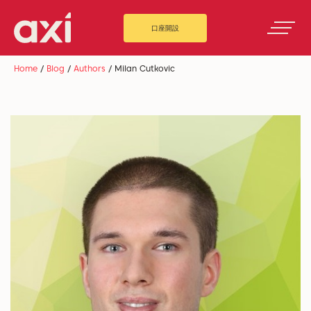
口座開設
Home
/
Blog
/
Authors
/
Milan Cutkovic