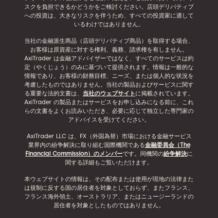
スクを負担できるかどうかをご検討ください。店頭デリバティブ
への投資は、大きなリスクを伴うため、すべての投資家に適して
いるわけではありません。
当社の金融派生商品（店頭デリバティブ商品）を取得する場合、
お客様は原資産に対する権利、義務、請求権を有しません。
AxiTrader は金融アドバイザーではなく、すべてのサービスは約
定（やくじょう）のみに基づいて提供されます。情報は一般的な
情報であり、お客様の財務目標、ニーズ、または個人的な状況を
考慮したものではありません。当社の製品およびサービスに関す
る重要な法的文書は、
当社のウェブサイト
に掲載されています。
AxiTrader の製品またはサービスをお申し込みになる前に、これ
らの文書をよくお読みいただき、必要に応じて独立した専門家の
アドバイスを受けてください。
AxiTrader LLC は、FX（外国為替）市場における金融サービス
業界内の紛争解決に取り組む国際機関である
金融委員会（The
Financial Commission）のメンバー
です。同機関の
紛争解決
に
関する詳細もご覧いただけます。
本ウェブサイトの情報は、その配布または使用が現地の法律また
は規制に反する国の居住者を対象としておらず、またフランス、
フランス海外領土、オーストラリア、またはニュージーランドの
居住者を対象としたものではありません。