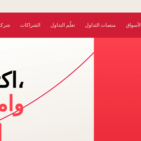
لأسواق
منصات التداول
تعلّم التداول
الشراكات
شركتن
تداول و اجمع النق
4 ميتا ترايدر 5 و ميتا تريدر
قم بإيداع $500 للانضمام إلى لوحة الصدارة
سجّل الآن