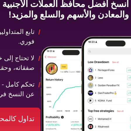
انسخ
أفضل محافظ
العملات الأجنبية
و
المعادن
و
الأسهم
و
السلع
والمزيد!
تابع المتداو
فوري.
لا تحتاج إلى 
صفقاته، وحقق 
تحكم كامل - 
عن النسخ في
تداول كالمح