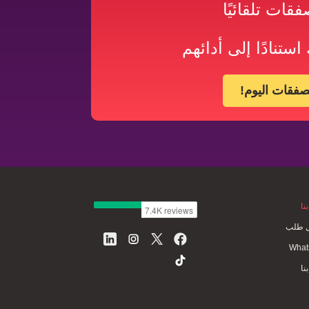
قات تلقائيًا
ستنادًا إلى أدائهم
فقات اليوم!
نا
 طلب
What
نا