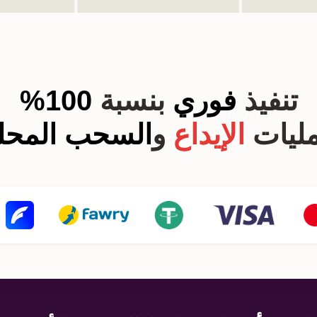
تنفيذ
فوري
بنسبة
100%
مليات
الإيداع
و
السحب المحلي