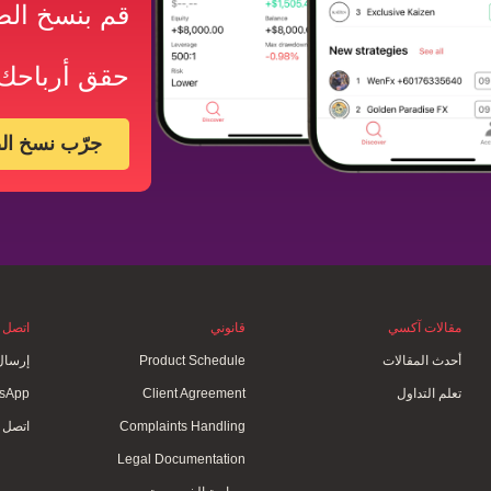
قم بنسخ الصف
حقق أرباحك ا
جرّب نسخ الص
مقالات آكسي
قانوني
اتصل ب
أحدث المقالات
Product Schedule
إرسال
تعلم التداول
Client Agreement
sApp
Complaints Handling
اتصل ب
Legal Documentation