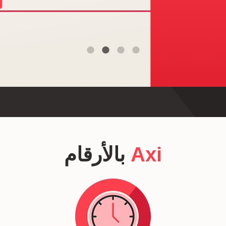
Axi
بالأرقام