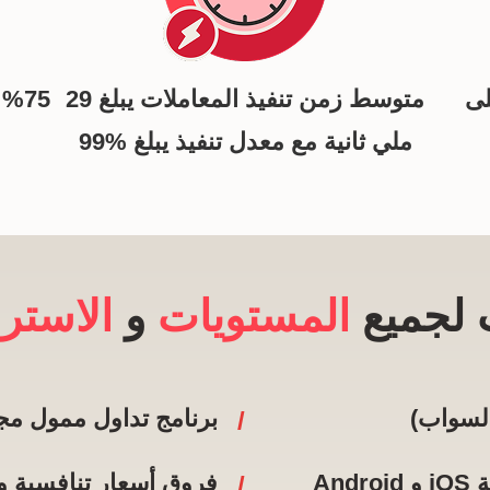
لى
متوسط زمن تنفيذ المعاملات يبلغ 29
5
ملي ثانية مع معدل تنفيذ يبلغ %99
 لجميع
المستويات
و
الاستر
السواب)
برنامج تداول ممول مجاني مع t
An
فروق أسعار تنافسية ورافع