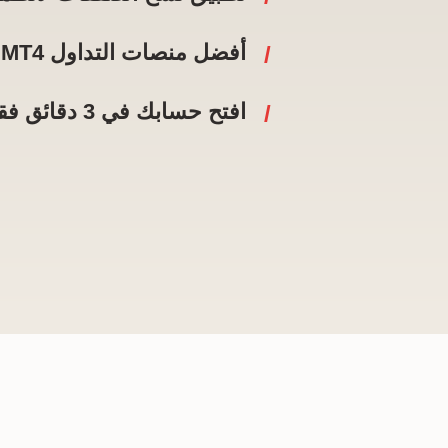
أفضل منصات التداول MT4 و MT5
افتح حسابك في 3 دقائق فقط