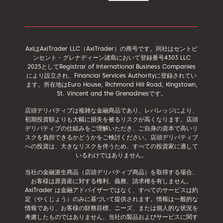
AxiはAxiTrader LLC（AxiTrader）の商号です。同社はセントビ
ンセント・グレナディーン諸島において登録番号4303 LLC
2025としてRegistrar of International Business Companies
により設立され、Financial Services Authorityに登録されてい
ます。所在地はEuro House, Richmond Hill Road, Kingstown,
St. Vincent and the Grenadinesです。
店頭デリバティブは複雑な金融商品であり、レバレッジにより、
初期投資額よりも大幅に損失を被るリスクが高くなります。店頭
デリバティブの仕組みをご理解いただき、ご自身の資本で高いリ
スクを負担できるかどうかをご検討ください。店頭デリバティブ
への投資は、大きなリスクを伴うため、すべての投資家に適して
いるわけではありません。
当社の金融派生商品（店頭デリバティブ商品）を取得する場合、
お客様は原資産に対する権利、義務、請求権を有しません。
AxiTrader は金融アドバイザーではなく、すべてのサービスは約
定（やくじょう）のみに基づいて提供されます。情報は一般的な
情報であり、お客様の財務目標、ニーズ、または個人的な状況を
考慮したものではありません。当社の製品およびサービスに関す