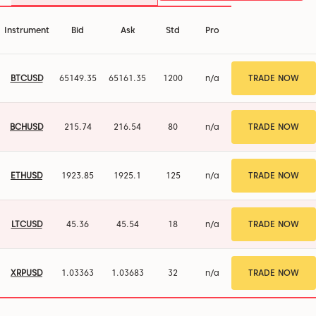
Instrument
Bid
Ask
Std
Pro
BTCUSD
65150.35
65162.35
1200
n/a
TRADE NOW
BCHUSD
215.74
216.54
80
n/a
TRADE NOW
ETHUSD
1923.86
1925.1
125
n/a
TRADE NOW
LTCUSD
45.36
45.54
18
n/a
TRADE NOW
XRPUSD
1.03363
1.03683
32
n/a
TRADE NOW