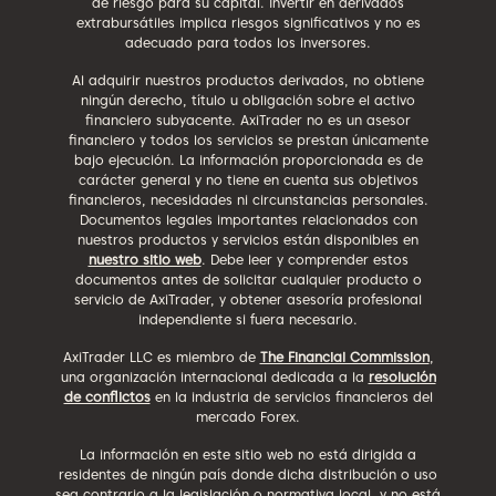
de riesgo para su capital. Invertir en derivados
extrabursátiles implica riesgos significativos y no es
adecuado para todos los inversores.
Al adquirir nuestros productos derivados, no obtiene
ningún derecho, título u obligación sobre el activo
financiero subyacente. AxiTrader no es un asesor
financiero y todos los servicios se prestan únicamente
bajo ejecución. La información proporcionada es de
carácter general y no tiene en cuenta sus objetivos
financieros, necesidades ni circunstancias personales.
Documentos legales importantes relacionados con
nuestros productos y servicios están disponibles en
nuestro sitio web
. Debe leer y comprender estos
documentos antes de solicitar cualquier producto o
servicio de AxiTrader, y obtener asesoría profesional
independiente si fuera necesario.
AxiTrader LLC es miembro de
The Financial Commission
,
una organización internacional dedicada a la
resolución
de conflictos
en la industria de servicios financieros del
mercado Forex.
La información en este sitio web no está dirigida a
residentes de ningún país donde dicha distribución o uso
sea contrario a la legislación o normativa local, y no está