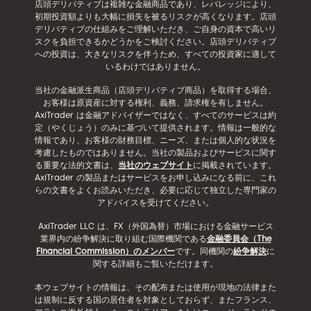
店頭デリバティブは複雑な金融商品であり、レバレッジにより、
初期投資額よりも大幅に損失を被るリスクが高くなります。店頭
デリバティブの仕組みをご理解いただき、ご自身の資本で高いリ
スクを負担できるかどうかをご検討ください。店頭デリバティブ
への投資は、大きなリスクを伴うため、すべての投資家に適して
いるわけではありません。
当社の金融派生商品（店頭デリバティブ商品）を取得する場合、
お客様は原資産に対する権利、義務、請求権を有しません。
AxiTrader は金融アドバイザーではなく、すべてのサービスは約
定（やくじょう）のみに基づいて提供されます。情報は一般的な
情報であり、お客様の財務目標、ニーズ、または個人的な状況を
考慮したものではありません。当社の製品およびサービスに関す
る重要な法的文書は、
当社のウェブサイト
に掲載されています。
AxiTrader の製品またはサービスをお申し込みになる前に、これ
らの文書をよくお読みいただき、必要に応じて独立した専門家の
アドバイスを受けてください。
AxiTrader LLC は、FX（外国為替）市場における金融サービス
業界内の紛争解決に取り組む国際機関である
金融委員会（The
Financial Commission）のメンバー
です。同機関の
紛争解決
に
関する詳細もご覧いただけます。
本ウェブサイトの情報は、その配布または使用が現地の法律また
は規制に反する国の居住者を対象としておらず、またフランス、