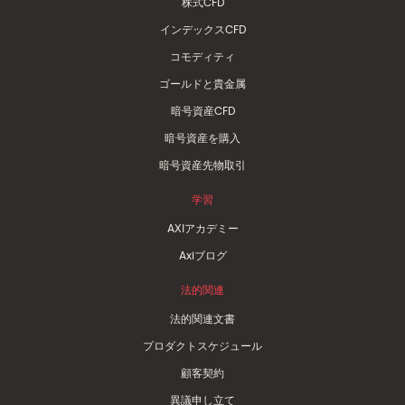
株式CFD
インデックスCFD
コモディティ
ゴールドと貴金属
暗号資産CFD
暗号資産を購入
暗号資産先物取引
学習
AXIアカデミー
Axiブログ
法的関連
法的関連文書
プロダクトスケジュール
顧客契約
異議申し立て