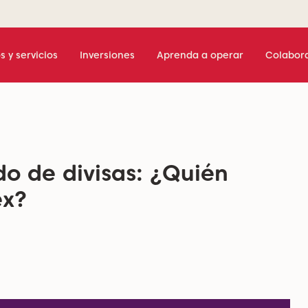
s y servicios
Inversiones
Aprenda a operar
Colabor
do de divisas: ¿Quién
ex?