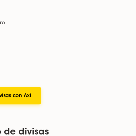
ro
visas con Axi
 de divisas