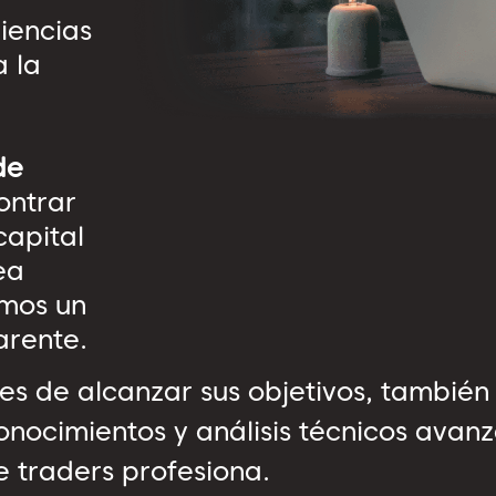
iencias
 la
de
ontrar
apital
ea
emos un
arente.
s de alcanzar sus objetivos, también 
nocimientos y análisis técnicos avan
e traders profesiona.