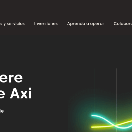
s y servicios
Inversiones
Aprenda a operar
Colabor
ere
e Axi
de