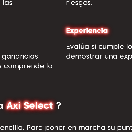
 las
riesgos.
Experiencia
Evalúa si cumple l
r ganancias
demostrar una expe
ue comprende la
 a
Axi Select
?
y sencillo. Para poner en marcha su pun