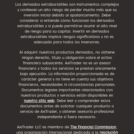
Los derivados extrabursátiles son instrumentos complejos
y conllevan un alto riesgo de perder mucho más que su
inversión inicial debido al apalancamiento. Debe
considerar si entiende cómo funcionan los derivados
extrabursátiles y si puede permitirse asumir el alto nivel
de riesgo para su capital. Invertir en derivados
extrabursátiles implica riesgos significativos y no es
adecuado para todos los inversores.
Al adquirir nuestros productos derivados, no obtiene
ningún derecho, título u obligación sobre el activo
financiero subyacente. AxiTrader no es un asesor
financiero y todos los servicios se prestan únicamente
bajo ejecución. La información proporcionada es de
carácter general y no tiene en cuenta sus objetivos
financieros, necesidades ni circunstancias personales.
Documentos legales importantes relacionados con
nuestros productos y servicios están disponibles en
nuestro sitio web
. Debe leer y comprender estos
documentos antes de solicitar cualquier producto o
servicio de AxiTrader, y obtener asesoría profesional
independiente si fuera necesario.
AxiTrader LLC es miembro de
The Financial Commission
,
una organización internacional dedicada a la
resolución