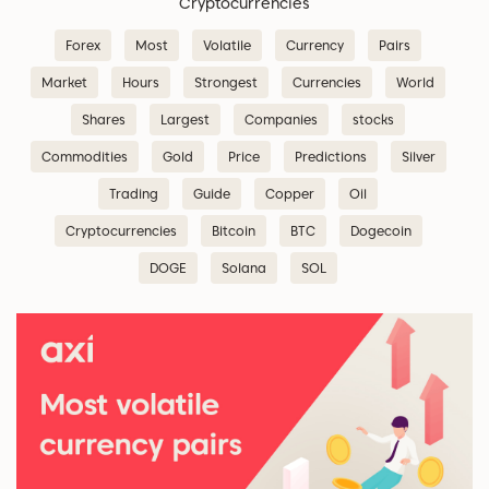
Cryptocurrencies
Forex
Most
Volatile
Currency
Pairs
Market
Hours
Strongest
Currencies
World
Shares
Largest
Companies
stocks
Commodities
Gold
Price
Predictions
Silver
Trading
Guide
Copper
Oil
Cryptocurrencies
Bitcoin
BTC
Dogecoin
DOGE
Solana
SOL