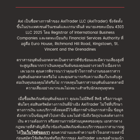
Axi เป็นชื่อทางการค้าของ AxiTrader LLC (AxiTrader) ซึ่งจัดตั้ง
ขึ้นในประเทศเซนต์วินเซนต์และเกรนาดีนส์ หมายเลขทะเบียน 4303
LLC 2025 โดย Registrar of International Business
Companies และจดทะเบียนกับ Financial Services Authority ที่
อยู่คือ Euro House, Richmond Hill Road, Kingstown, St.
Vincent and the Grenadines
ตราสารอนุพันธ์นอกตลาดเป็นตราสารที่ซับซ้อนและมีความเสี่ยงสูงที่
จะสูญเสียมากกว่าเงินลงทุนเริ่มต้นของคุณอย่างรวดเร็วเนื่องจาก
เลเวอเรจ คุณควรพิจารณาว่าคุณเข้าใจการทำงานของตราสาร
อนุพันธ์นอกตลาดหรือไม่ และคุณสามารถรับความเสี่ยงในระดับสูง
ต่อเงินทุนของคุณได้หรือไม่ การลงทุนในตราสารอนุพันธ์นอกตลาดมี
ความเสี่ยงอย่างมากและไม่เหมาะสำหรับนักลงทุนทุกคน
เมื่อซื้อผลิตภัณฑ์อนุพันธ์ของเรา คุณจะไม่มีสิทธิ์ สิทธิ หรือภาระผูก
พันใดๆ ต่อสินทรัพย์ทางการเงินที่อ้างอิง AxiTrader ไม่ใช่ที่ปรึกษา
ทางการเงิน และบริการทั้งหมดมีไว้เพื่อการดำเนินการเท่านั้น ข้อมูล
ดังกล่าวเป็นข้อมูลทั่วไปเท่านั้น และไม่คำนึงถึงวัตถุประสงค์ทางการ
เงิน ความต้องการ หรือสถานการณ์ส่วนบุคคลของคุณ เอกสารทาง
กฎหมายที่สำคัญที่เกี่ยวข้องกับผลิตภัณฑ์และบริการของเราสามารถดู
ได้
ในเว็บไซต์ของเรา
คุณควรอ่านและทำความเข้าใจเอกสารเหล่านี้
ก่อนสมัครใช้ผลิตภัณฑ์หรือบริการของ AxiTrader และขอคำแนะนำ