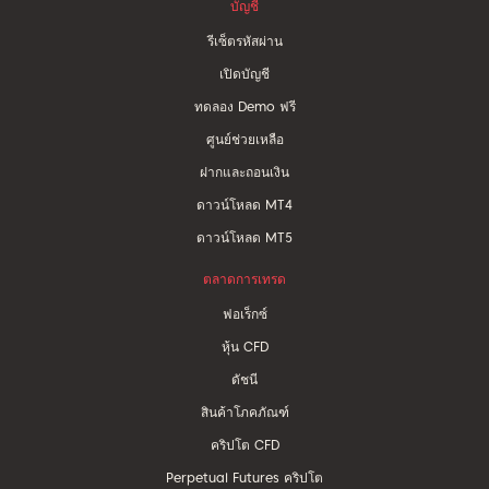
บัญชี
รีเซ็ตรหัสผ่าน
เปิดบัญชี
ทดลอง Demo ฟรี
ศูนย์ช่วยเหลือ
ฝากและถอนเงิน
ดาวน์โหลด MT4
ดาวน์โหลด MT5
ตลาดการเทรด
ฟอเร็กซ์
หุ้น CFD
ดัชนี
สินค้าโภคภัณฑ์
คริปโต CFD
Perpetual Futures คริปโต