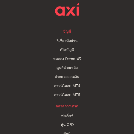
บัญชี
รีเซ็ตรหัสผ่าน
เปิดบัญชี
ทดลอง Demo ฟรี
ศูนย์ช่วยเหลือ
ฝากและถอนเงิน
ดาวน์โหลด MT4
ดาวน์โหลด MT5
ตลาดการเทรด
ฟอเร็กซ์
หุ้น CFD
ดัชนี