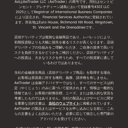
AxiはAxiTrader LLC（AxiTrader）の商号です。同社はセントビ
ンセント・グレナディーン諸島において登録番号4303 LLC
2025としてRegistrar of International Business Companies
により設立され、Financial Services Authorityに登録されてい
ます。所在地はEuro House, Richmond Hill Road, Kingstown,
St. Vincent and the Grenadinesです。
店頭デリバティブは複雑な金融商品であり、レバレッジにより、
初期投資額よりも大幅に損失を被るリスクが高くなります。店頭
デリバティブの仕組みをご理解いただき、ご自身の資本で高いリ
スクを負担できるかどうかをご検討ください。店頭デリバティブ
への投資は、大きなリスクを伴うため、すべての投資家に適して
いるわけではありません。
当社の金融派生商品（店頭デリバティブ商品）を取得する場合、
お客様は原資産に対する権利、義務、請求権を有しません。
AxiTrader は金融アドバイザーではなく、すべてのサービスは約
定（やくじょう）のみに基づいて提供されます。情報は一般的な
情報であり、お客様の財務目標、ニーズ、または個人的な状況を
考慮したものではありません。当社の製品およびサービスに関す
る重要な法的文書は、
当社のウェブサイト
に掲載されています。
AxiTrader の製品またはサービスをお申し込みになる前に、これ
らの文書をよくお読みいただき、必要に応じて独立した専門家の
アドバイスを受けてください。