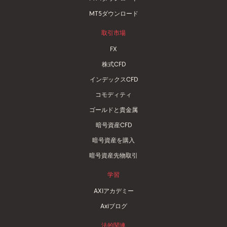
MT5ダウンロード
取引市場
FX
株式CFD
インデックスCFD
コモディティ
ゴールドと貴金属
暗号資産CFD
暗号資産を購入
暗号資産先物取引
学習
AXIアカデミー
Axiブログ
法的関連