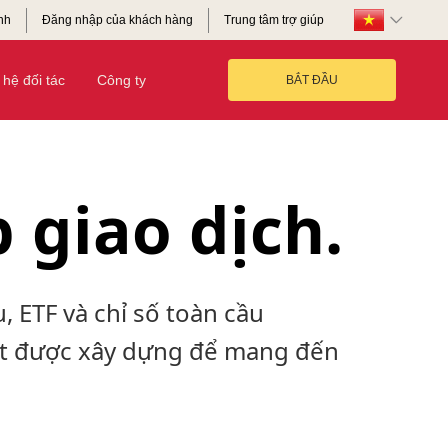
nh
Đăng nhập của khách hàng
Trung tâm trợ giúp
hệ đối tác
Công ty
BẮT ĐẦU
 giao dịch.
, ETF và chỉ số toàn cầu
t được xây dựng để mang đến