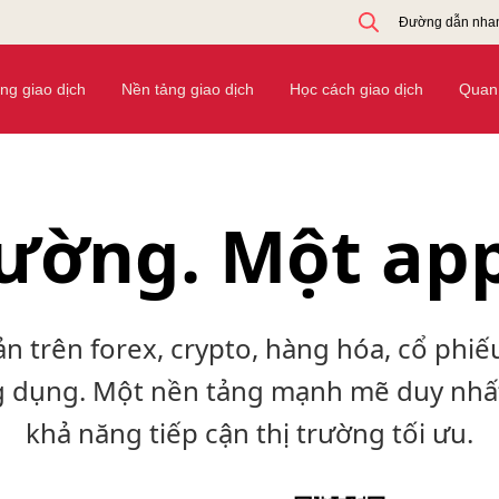
Đường dẫn nha
ờng giao dịch
Nền tảng giao dịch
Học cách giao dịch
Quan 
rường. Một app
ản trên forex, crypto, hàng hóa, cổ phiếu
g dụng. Một nền tảng mạnh mẽ duy nhấ
khả năng tiếp cận thị trường tối ưu.