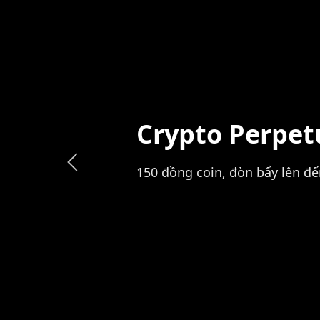
Buy Crypto
Sở hữu crypto.
20 loại tiền mã hóa.
Lưu ký an toàn.