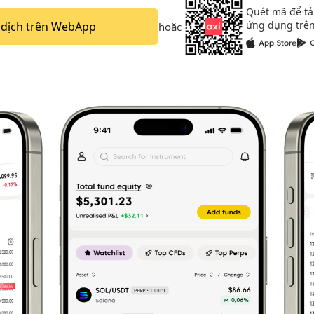
Quét mã để tả
ứng dụng trên
 dịch trên WebApp
hoặc