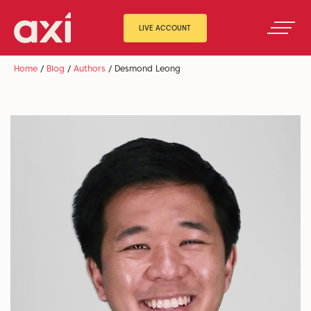
LIVE ACCOUNT
Home
/
Blog
/
Authors
/
Desmond Leong