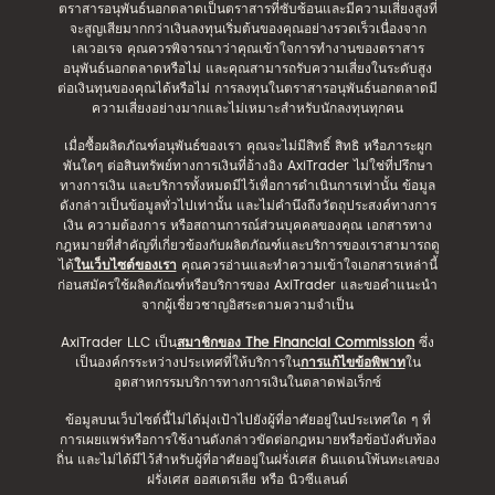
ตราสารอนุพันธ์นอกตลาดเป็นตราสารที่ซับซ้อนและมีความเสี่ยงสูงที่
จะสูญเสียมากกว่าเงินลงทุนเริ่มต้นของคุณอย่างรวดเร็วเนื่องจาก
เลเวอเรจ คุณควรพิจารณาว่าคุณเข้าใจการทำงานของตราสาร
อนุพันธ์นอกตลาดหรือไม่ และคุณสามารถรับความเสี่ยงในระดับสูง
ต่อเงินทุนของคุณได้หรือไม่ การลงทุนในตราสารอนุพันธ์นอกตลาดมี
ความเสี่ยงอย่างมากและไม่เหมาะสำหรับนักลงทุนทุกคน
เมื่อซื้อผลิตภัณฑ์อนุพันธ์ของเรา คุณจะไม่มีสิทธิ์ สิทธิ หรือภาระผูก
พันใดๆ ต่อสินทรัพย์ทางการเงินที่อ้างอิง AxiTrader ไม่ใช่ที่ปรึกษา
ทางการเงิน และบริการทั้งหมดมีไว้เพื่อการดำเนินการเท่านั้น ข้อมูล
ดังกล่าวเป็นข้อมูลทั่วไปเท่านั้น และไม่คำนึงถึงวัตถุประสงค์ทางการ
เงิน ความต้องการ หรือสถานการณ์ส่วนบุคคลของคุณ เอกสารทาง
กฎหมายที่สำคัญที่เกี่ยวข้องกับผลิตภัณฑ์และบริการของเราสามารถดู
ได้
ในเว็บไซต์ของเรา
คุณควรอ่านและทำความเข้าใจเอกสารเหล่านี้
ก่อนสมัครใช้ผลิตภัณฑ์หรือบริการของ AxiTrader และขอคำแนะนำ
จากผู้เชี่ยวชาญอิสระตามความจำเป็น
AxiTrader LLC เป็น
สมาชิกของ The Financial Commission
ซึ่ง
เป็นองค์กรระหว่างประเทศที่ให้บริการใน
การแก้ไขข้อพิพาท
ใน
อุตสาหกรรมบริการทางการเงินในตลาดฟอเร็กซ์
ข้อมูลบนเว็บไซต์นี้ไม่ได้มุ่งเป้าไปยังผู้ที่อาศัยอยู่ในประเทศใด ๆ ที่
การเผยแพร่หรือการใช้งานดังกล่าวขัดต่อกฎหมายหรือข้อบังคับท้อง
ถิ่น และไม่ได้มีไว้สำหรับผู้ที่อาศัยอยู่ในฝรั่งเศส ดินแดนโพ้นทะเลของ
ฝรั่งเศส ออสเตรเลีย หรือ นิวซีแลนด์