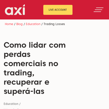
LIVE ACCOUNT
Home
/
Blog
/
Education
/
Trading Losses
Como lidar com
perdas
comerciais no
trading,
recuperar e
superá-las
Education
/