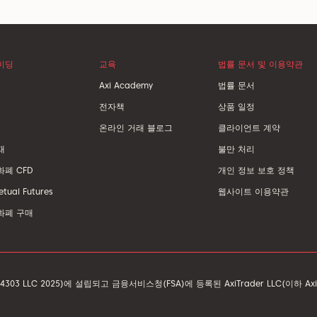
이딩
교육
법률 문서 및 이용약관
Axi Academy
법률 문서
전자책
상품 일정
온라인 거래 블로그
클라이언트 계약
재
불만 처리
폐 CFD
개인 정보 보호 정책
etual Futures
웹사이트 이용약관
화폐 구매
C 2025)에 설립되고 금융서비스청(FSA)에 등록된 AxiTrader LLC(이하 AxiTrad