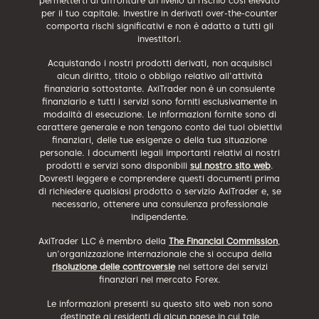
permetterti di affrontare un livello di rischio così elevato
per il tuo capitale. Investire in derivati over-the-counter
comporta rischi significativi e non è adatto a tutti gli
investitori.
Acquistando i nostri prodotti derivati, non acquisisci
alcun diritto, titolo o obbligo relativo all'attività
finanziaria sottostante. AxiTrader non è un consulente
finanziario e tutti i servizi sono forniti esclusivamente in
modalità di esecuzione. Le informazioni fornite sono di
carattere generale e non tengono conto dei tuoi obiettivi
finanziari, delle tue esigenze o della tua situazione
personale. I documenti legali importanti relativi ai nostri
prodotti e servizi sono disponibili
sul nostro sito web
.
Dovresti leggere e comprendere questi documenti prima
di richiedere qualsiasi prodotto o servizio AxiTrader e, se
necessario, ottenere una consulenza professionale
indipendente.
AxiTrader LLC è membro della
The Financial Commission
,
un'organizzazione internazionale che si occupa della
risoluzione delle controversie
nel settore dei servizi
finanziari nel mercato Forex.
Le informazioni presenti su questo sito web non sono
destinate ai residenti di alcun paese in cui tale