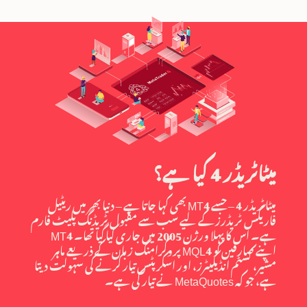
میٹاٹریڈر 4 کیا ہے؟
میٹاٹریڈر 4 – جسے MT4 بھی کہا جاتا ہے – دنیا بھر میں ریٹیل
فاریکس ٹریڈرز کے لیے سب سے مقبول ٹریڈنگ پلیٹ فارم
ہے۔ اس کا پہلا ورژن 2005 میں جاری کیا گیا تھا۔ MT4
اپنے صارفین کو MQL4 پروگرامنگ زبان کے ذریعے ماہر
مشیر، کسٹم انڈیکیٹرز، اور اسکرپٹس تیار کرنے کی سہولت دیتا
ہے، جو کہ MetaQuotes نے تیار کی ہے۔