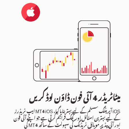
میٹاٹریڈر 4 آئی فون ڈاؤن لوڈ کریں
iOS آپریٹنگ سسٹم کے لیے بہتر بنایا گیا، MT4 iOS ایپ ٹریڈرز
کے لیے بہترین اسٹائل اور لچک فراہم کرتی ہے جو اپنے آئی فون
اور آئی پیڈ پر موبائل ٹریڈنگ کی سہولت کے ساتھ MT4 کی