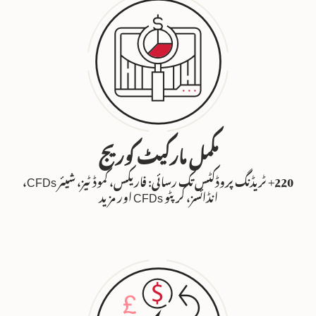
مکمل مارکیٹ کوریج
220+ ٹریڈنگ پروڈکٹس تک رسائی: فاریکس، کموڈٹیز، شیئر CFDs،
انڈائسز، کرپٹو CFDs اور مزید