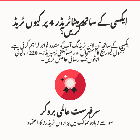
ایکسی کے ساتھ میٹاٹریڈر 4 پر کیوں ٹریڈ
کریں؟
ایکسی کے ساتھ آن لائن ٹریڈنگ آپ کو متعدد فوائد فراہم کرتی ہے،
بشمول لیوریج کا استعمال اور مسابقتی اسپریڈز۔ 220+ مالیاتی
اثاثوں تک رسائی حاصل کریں۔
سرفہرست عالمی بروکر
سو سے زیادہ ممالک میں ہزاروں ٹریڈرز کا اعتماد