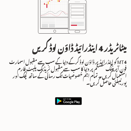
میٹاٹریڈر 4 اینڈرائیڈ ڈاؤن لوڈ کریں
MT4 کو اینڈرائیڈ پر ڈاؤن لوڈ کرکے دنیا کے سب سے مقبول اسمارٹ
فون آپریٹنگ سسٹم پر دنیا کا سب سے مقبول ٹریڈنگ پلیٹ فارم
استعمال کریں۔ تمام اہم خصوصیات تک رسائی کے ساتھ لچک اور
پورٹیبلٹی حاصل کریں۔