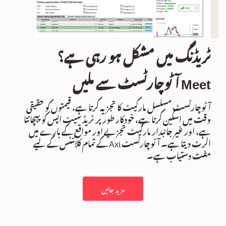
ٹریڈنگ میں مشکل ہو رہی ہے؟
Meet آٹوچارٹسٹ سے ملیں
آٹوچارٹسٹ مسلسل مارکیٹ کا تجزیہ کرتا ہے، قیمتوں کو حقیقی
وقت میں اسکین کرتا ہے، خودکار طور پر ٹریڈ سیٹ اپس کو پہچانتا
ہے، اور غیر جانبدار مارکیٹ تجزیے اور مواقع کے بارے میں
الرٹ دیتا ہے۔ آٹوچارٹسٹ Axi کے تمام کلائنٹس کے لیے
مفت دستیاب ہے۔
مزید جانیں