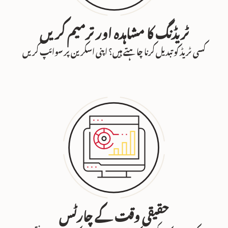
ٹریڈنگ کا مشاہدہ اور ترمیم کریں
کسی ٹریڈ کو تبدیل کرنا چاہتے ہیں؟ اپنی اسکرین پر سوائپ کریں
حقیقی وقت کے چارٹس