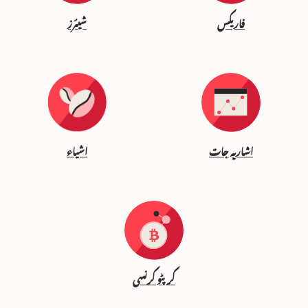
فاریکس
شیئرز
اشاریہ جات
اشیاء
کرپٹو کرنسی