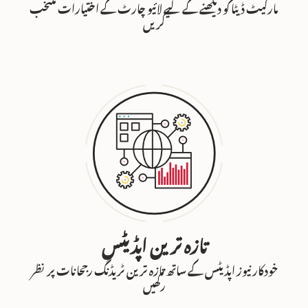
مارکیٹ ڈیٹا کو دیکھنے کے لیے لائیو چارٹ کے اختیارات منتخب
کریں
تازہ ترین اپڈیٹس
خودکار نیوز اپڈیٹس کے ساتھ تازہ ترین ٹریڈنگ رجحانات پر نظر
رکھیں