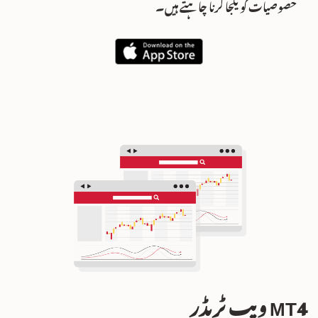
خصوصیات کو یکجا کرنا چاہتے ہیں۔
MT4 ویب ٹریڈر