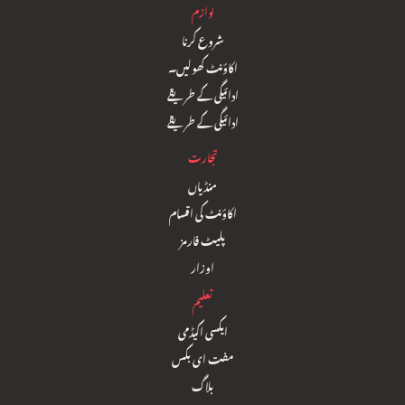
لوازم
شروع کرنا
اکاؤنٹ کھولیں۔
ادائیگی کے طریقے
ادائیگی کے طریقے
تجارت
منڈیاں
اکاؤنٹ کی اقسام
پلیٹ فارمز
اوزار
تعلیم
ایکسی اکیڈمی
مفت ای بکس
بلاگ