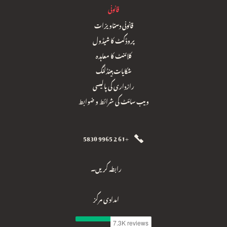
قانونی
قانونی دستاویزات
پروڈکٹ کا شیڈول
کلائنٹ کا معاہدہ
شکایات ہینڈلنگ
رازداری کی پالیسی
ویب سائٹ کی شرائط و ضوابط
+61 2 9965 5830
رابطہ کریں۔
امدادی مرکز