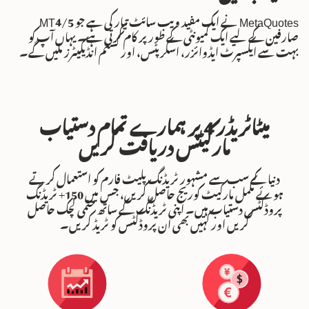
MetaQuotes نے ایک مفید ویب سائٹ تیار کی ہے جو MT4/5
صارفین کے لیے ایک کمیونٹی کے طور پر کام کرتی ہے۔ یہاں آپ کو
بہت سے ایکسپرٹ ایڈوائزر، اسکرپٹس، اور کسٹم انڈیکیٹرز ملیں گے۔
میٹاٹریڈر 4 پر ہمارے تمام دستیاب
مارکیٹس دریافت کریں
دنیا کے سب سے مشہور ٹریڈنگ پلیٹ فارم کو استعمال کرتے
ہوئے مکمل مارکیٹ کوریج حاصل کریں، جس میں 150+ ٹریڈنگ
پروڈکٹس دستیاب ہیں۔ اپنی ٹریڈنگ کے ساتھ حتمی لچک حاصل
کریں اور کہیں بھی ان پروڈکٹس کو ٹریڈ کریں۔