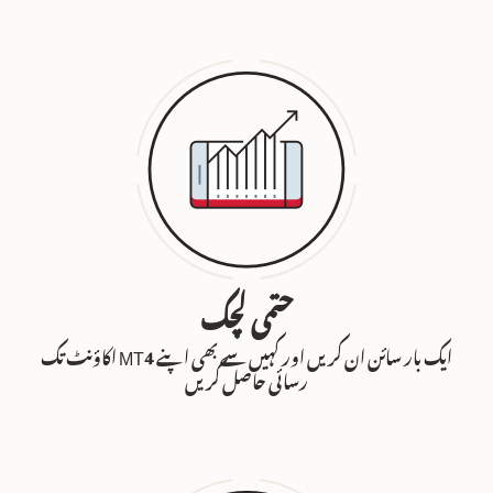
حتمی لچک
ایک بار سائن ان کریں اور کہیں سے بھی اپنے MT4 اکاؤنٹ تک
رسائی حاصل کریں