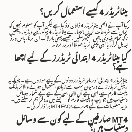
میٹاٹریڈر 4 کیسے استعمال کریں؟
کیا آپ نے ابھی میٹاٹریڈر 4 ڈاؤن لوڈ کیا ہے لیکن آپ کو معلوم نہیں کہ
کہاں سے شروعات کریں؟ ہمارے میٹاٹریڈر 4 ٹیوٹوریل ویڈیوز دیکھیں
تاکہ تمام بنیادی باتیں سمجھ سکیں، جیسے پہلی بار لاگ ان کرنا، پاس ورڈ
تبدیل کرنا، یا اپنی پہلی ٹریڈ کھولنا اور بند کرنا۔
کیا میٹاٹریڈر 4 ابتدائی ٹریڈرز کے لیے اچھا
ہے؟
میٹاٹریڈر 4 ابتدائی اور ماہر ٹریڈرز دونوں کے لیے موزوں ہے۔ چونکہ یہ
ریٹیل ٹریڈرز کے درمیان سب سے زیادہ استعمال ہونے والا ٹریڈنگ
پلیٹ فارم ہے، اس لیے آن لائن اس کے لیے بے شمار وسائل
دستیاب ہیں جو آپ کو پلیٹ فارم کو سمجھنے میں مدد فراہم کر سکتے ہیں۔
مزید معلومات کے لیے ہمارے MT4 FAQs براؤز کریں۔
MT4 صارفین کے لیے کون سے وسائل
دستیاب ہیں؟