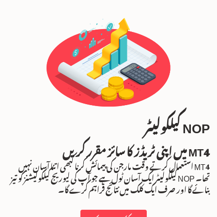
NOP کیلکولیٹر
MT4 میں اپنی ٹریڈز کا سائز مقرر کریں
MT4 استعمال کرتے وقت مارجن کی پیمائش کرنا کبھی اتنا آسان نہیں
تھا۔ NOP کیلکولیٹر ایک آسان ٹول ہے جو آپ کی لیوریج کیلکولیشنز کو تیز
بنائے گا اور صرف ایک کلک میں نتائج فراہم کرے گا۔