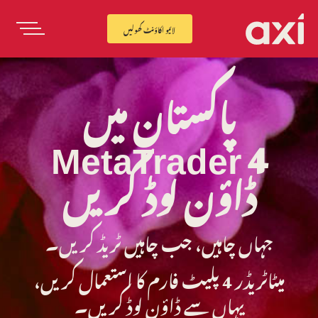
لائیو اکاؤنٹ کھولیں
پاکستان میں
MetaTrader 4
ڈاؤن لوڈ کریں
جہاں چاہیں، جب چاہیں ٹریڈ کریں۔
میٹاٹریڈر 4 پلیٹ فارم کا استعمال کریں،
یہاں سے ڈاؤن لوڈ کریں۔