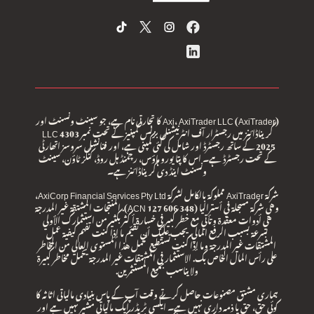
Axi، AxiTrader LLC (AxiTrader) کا تجارتی نام ہے، جو سینٹ ونسنٹ اور
گریناڈائنز میں رجسٹرار آف انٹرنیشنل بزنس کمپنیز کے تحت نمبر 4303 LLC
2025 کے ساتھ رجسٹرڈ اور شامل کی گئی کمپنی ہے، اور فنانشل سروسز اتھارٹی
کے تحت رجسٹرڈ ہے۔ اس کا پتا یورو ہاؤس، رچمنڈ ہل روڈ، کنگز ٹاؤن، سینٹ
ونسنٹ اینڈ دی گریناڈائنز ہے۔
شركة AxiTrader مملوكة بالكامل لشركة AxiCorp Financial Services Pty Ltd،
وهي شركة مسجلة في أستراليا (ACN 127 606 348). المنتجات المشتقة غير المدرجة
هي أدوات معقدة وتأتي مع خطر كبير في خسارة أكثر بكثير من استثمارك الأولي
بسرعة بسبب الرفع المالي. يجب عليك أن تقيّم ما إذا كنت تفهم كيفية عمل
المشتقات غير المدرجة وما إذا كنت تستطيع تحمل هذا المستوى العالي من المخاطر
على رأس المال الخاص بك. الاستثمار في المشتقات غير المدرجة يحمل مخاطر كبيرة
ولا يناسب جميع المستثمرين.
ہماری مشتق مصنوعات حاصل کرتے وقت آپ کے پاس بنیادی مالیاتی اثاثہ کا
کوئی حق، حق یا ذمہ داری نہیں ہے۔ ایکسی ٹریڈر ایک مالیاتی مشیر نہیں ہے اور