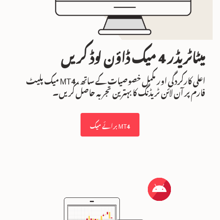
میٹاٹریڈر 4 میک ڈاؤن لوڈ کریں
اعلی کارکردگی اور مکمل خصوصیات کے ساتھ، MT4 میک پلیٹ
فارم پر آن لائن ٹریڈنگ کا بہترین تجربہ حاصل کریں۔
MT4 برائے میک