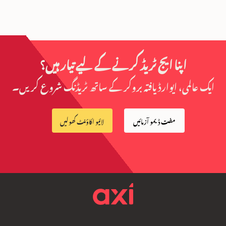
اپنا ایج ٹریڈ کرنے کے لیے تیار ہیں؟
ایک عالمی، ایوارڈ یافتہ بروکر کے ساتھ ٹریڈنگ شروع کریں۔
مفت ڈیمو آزمائیں
لائیو اکاؤنٹ کھولیں