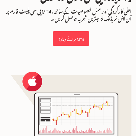
اعلی کارکردگی اور مکمل خصوصیات کے ساتھ، MT4 پی سی پلیٹ فارم پر
آن لائن ٹریڈنگ کا بہترین تجربہ حاصل کریں۔
MT4 برائے ونڈوز