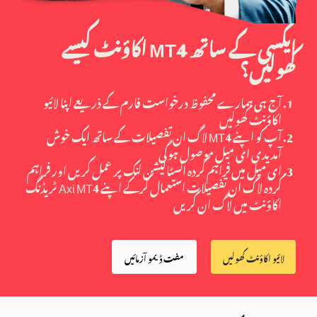
ایکسی کے ساتھ MT4 اکاؤنٹ کیسے
کھولیں؟
آج ہی ہمارے محفوظ درخواست فارم کے ذریعے اپنا لائیو
اکاؤنٹ کھولیں
آپ کو اپنے MT4 لاگ ان تفصیلات کے ساتھ ایک خوش
آمدیدی ای میل موصول ہوگی
ای میل میں فراہم کردہ انسٹالیشن لنک پر عمل کریں اور فراہم
کردہ لاگ ان تفصیلات استعمال کرکے اپنے Axi MT4 ٹریڈنگ
اکاؤنٹ میں لاگ ان کریں
لائیو اکاؤنٹ کھولیں
مفت ڈیمو آزمائیں