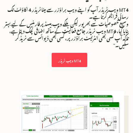
MT4 ویب ٹریڈر آپ کو اپنے ویب براؤزر سے میٹاٹریڈر 4 اکاؤنٹ تک
رسائی فراہم کرتا ہے۔
وسیع خصوصیات سے بھرپور لیکن ہلکے ویب بیسڈ پرفارمنس کے لیے بہتر
بنایا گیا، MT4 ویب ٹریڈر جامع فعالیت کے ساتھ اضافی لچک دیتا ہے،
تاکہ آپ کسی بھی انٹرنیٹ براؤزر پر، کسی بھی ڈیوائس سے ٹریڈ کر
سکیں۔"
MT4 ویب ٹریڈر