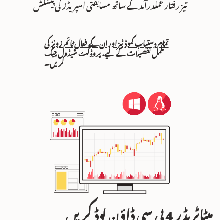
تیز رفتار عملدرآمد کے ساتھ مسابقتی اسپریڈز کی پیشکش
تمام دستیاب کموڈٹیز اور ان کے فعال ٹائم زونز کی
مکمل تفصیلات کے لیے، پروڈکٹ شیڈول چیک
کریں۔
میٹاٹریڈر 4 پی سی ڈاؤن لوڈ کریں