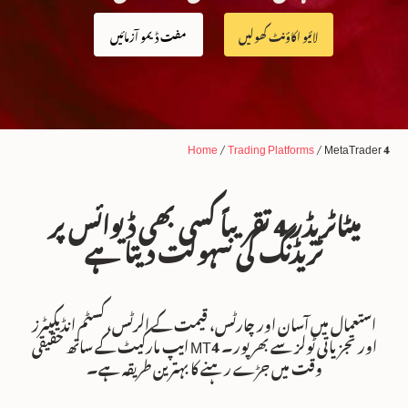
لائیو اکاؤنٹ کھولیں
مفت ڈیمو آزمائیں
Home
/
Trading Platforms
/
MetaTrader 4
میٹاٹریڈر 4 تقریباً کسی بھی ڈیوائس پر
ٹریڈنگ کی سہولت دیتا ہے
استعمال میں آسان اور چارٹس، قیمت کے الرٹس، کسٹم انڈیکیٹرز
اور تجزیاتی ٹولز سے بھرپور۔ MT4 ایپ مارکیٹ کے ساتھ حقیقی
وقت میں جڑے رہنے کا بہترین طریقہ ہے۔