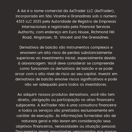
A Axi é o nome comercial da AxiTrader LLC (AxiTrader),
incorporada em São Vicente e Granadinas sob o número
4303 LLC 2025 pela Autoridade de Registro de Empresas
Internacionais e registrada pela Financial Services
Authority, com endereço em Euro House, Richmond Hill
Road, Kingstown, St. Vincent and the Grenadines.
Derivativos de balcão são instrumentos complexos e
envolvem um alto risco de perdas substancialmente
superiores ao investimento inicial, especialmente devido
à alavancagem. Você deve considerar se compreende
como funcionam os derivativos de balcão e se pode
arcar com o alto nível de risco ao seu capital. Investir em
derivativos de balcão envolve riscos significativos e pode
não ser adequado para todos os investidores.
Ao adquirir nossos produtos derivativos, você não tem
direito, obrigação ou participação no ativo financeiro
subjacente. A AxiTrader não é uma consultora financeira
e todos os serviços são prestados exclusivamente em
caráter de execução. As informações fornecidas são de
natureza geral e não levam em consideração seus
objetivos financeiros, necessidades ou situação pessoal.
Documentos legais importantes relacionados aos nossos