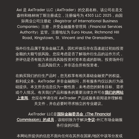
Axi 是 AxiTrader LLC（AxiTrader）的交易名称。该公司在圣文
森特和格林纳丁斯注册成立，注册编号为 4303 LLC 2025，由国
际商业公司注册处（Registrar of International Business
Companies）注册，并受金融服务管理局（Financial Services
Authority）监管。注册地址为 Euro House, Richmond Hill
Road, Kingstown, St. Vincent and the Grenadines。
场外衍生品属于复杂金融工具，因杠杆效应存在迅速超过初始投资
金额的大额亏损风险。您应考虑是否了解场外衍生品的运作方式，
并评估是否有能力承担高风险投资对资本造成的影响。投资场外衍
生品风险巨大，并非适合所有投资者。
在购买我们的衍生产品时，您无权享有相关基础金融资产的权益、
权利或义务。AxiTrader 并非金融顾问，所有服务均仅以执行为基
础提供。本文所含信息仅为一般性质，未考虑您的财务目标、需求
或个人情况。有关我们产品和服务的重要法律文件可在
我们的网站
上查阅
。您应在申请任何 AxiTrader 产品或服务前阅读并理解相
关文件，并在必要时寻求独立的专业建议。
AxiTrader LLC是
国际金融委员会（The Financial
Commission）的成员
，该组织致力于解决
争议
-外汇市场金融服
务行业的问题。
本网站所提供的信息不面向任何在其所在国家/地区中该等分发或