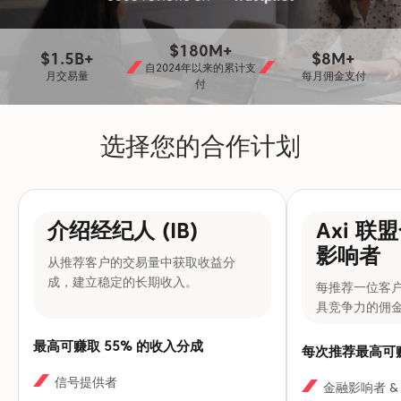
$180M+
$1.5B+
$8M+
自2024年以来的累计支
月交易量
每月佣金支付
付
选择您的合作计划
介绍经纪人 (IB)
Axi 联
影响者
从推荐客户的交易量中获取收益分
成，建立稳定的长期收入。
每推荐一位客户
具竞争力的佣
最高可赚取 55% 的收入分成
每次推荐最高可赚
信号提供者
金融影响者 &