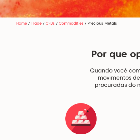
Home
/
Trade
/
CFDs
/
Commodities
/
Precious Metals
Por que op
Quando você comer
movimentos de
procuradas do m