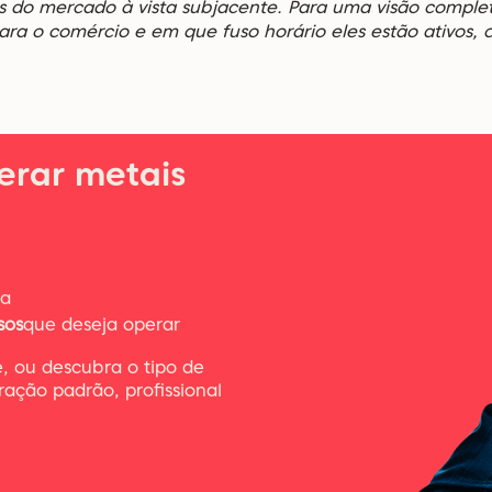
s do mercado à vista subjacente. Para uma visão complet
para o comércio e em que fuso horário eles estão ativos, 
rar metais
ta
sos
que deseja operar
, ou descubra o tipo de
ação padrão, profissional