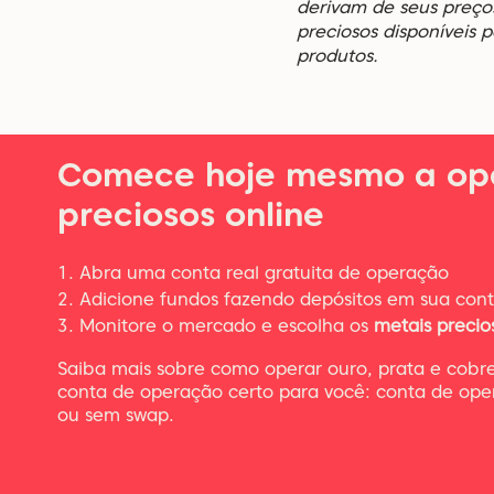
derivam de seus preço
preciosos disponíveis 
produtos.
Comece hoje mesmo a ope
preciosos online
Abra uma conta real gratuita de operação
Adicione fundos fazendo depósitos em sua con
Monitore o mercado e escolha os
metais precio
Saiba mais sobre como operar ouro, prata e cobre
conta de operação certo para você: conta de oper
ou sem swap.