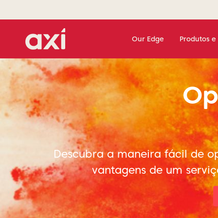
Our Edge
Produtos e 
Op
Descubra a maneira fácil de o
vantagens de um serviç