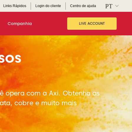
Links Rápidos
Login do cliente
Centro de ajuda
Companhia
LIVE ACCOUNT
sos
cê opera com a Axi. Obtenha as
ata, cobre e muito mais