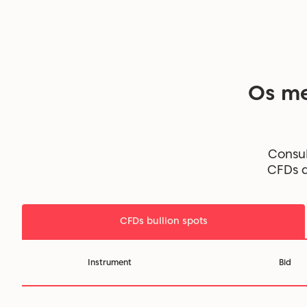
Os me
Consul
CFDs d
CFDs bullion spots
Instrument
Bid